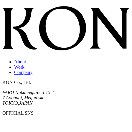
About
Work
Company
KON Co., Ltd.
FARO Nakameguro, 3-15-1
7 Aobadai, Meguro-ku,
TOKYO,JAPAN
OFFICIAL SNS